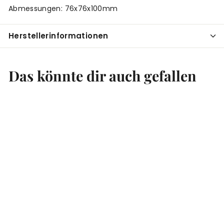
Abmessungen: 76x76x100mm
Herstellerinformationen
Das könnte dir auch gefallen
In den Einkaufswagen legen
Teedose silber
viereckig 100g
€
€
€3
95
(
€3,95
/ Stück)
3