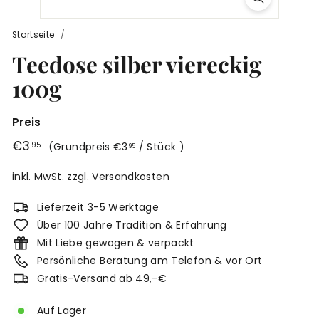
r
g
Startseite
/
Teedose silber viereckig
100g
Preis
Normaler
€3,95
€3
€3,95
95
(
Grundpreis
€3
/ Stück
)
95
Preis
inkl. MwSt. zzgl.
Versandkosten
Lieferzeit 3-5 Werktage
Über 100 Jahre Tradition & Erfahrung
Mit Liebe gewogen & verpackt
Persönliche Beratung am Telefon & vor Ort
Gratis-Versand ab 49,-€
Auf Lager