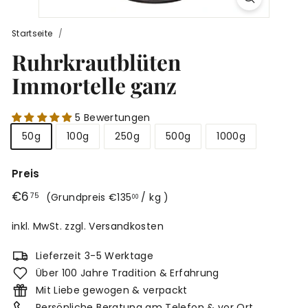
r
g
Startseite
/
Ruhrkrautblüten
Immortelle ganz
5 Bewertungen
50g
100g
250g
500g
1000g
Preis
Normaler
€6,75
€6
€135,00
75
(
Grundpreis
€135
/ kg
)
00
Preis
inkl. MwSt. zzgl.
Versandkosten
Lieferzeit 3-5 Werktage
Über 100 Jahre Tradition & Erfahrung
Mit Liebe gewogen & verpackt
Persönliche Beratung am Telefon & vor Ort