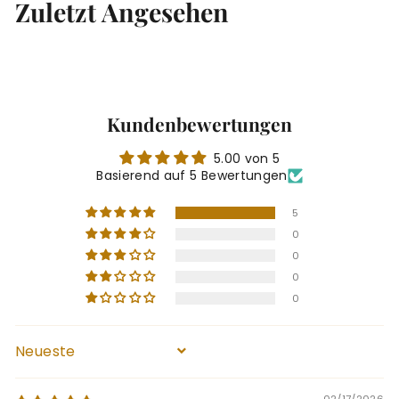
Zuletzt Angesehen
,
0
7
5
Kundenbewertungen
5.00 von 5
Basierend auf 5 Bewertungen
5
0
0
0
0
Sort by
02/17/2026