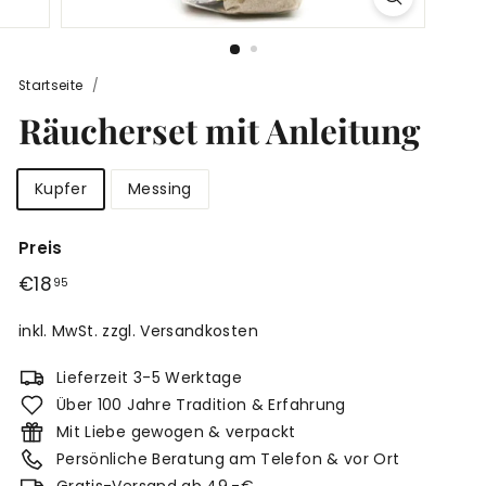
r
g
Startseite
/
Räucherset mit Anleitung
Kupfer
Messing
Preis
Normaler
€18,95
€18
95
Preis
inkl. MwSt. zzgl.
Versandkosten
Lieferzeit 3-5 Werktage
Über 100 Jahre Tradition & Erfahrung
Mit Liebe gewogen & verpackt
Persönliche Beratung am Telefon & vor Ort