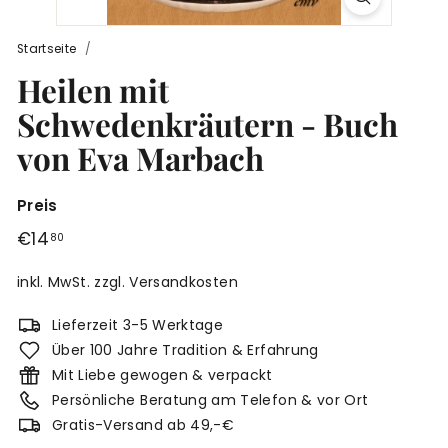
r
g
Startseite
/
Heilen mit
Schwedenkräutern - Buch
von Eva Marbach
Preis
Normaler
€14,80
€14
80
Preis
inkl. MwSt. zzgl.
Versandkosten
Lieferzeit 3-5 Werktage
Über 100 Jahre Tradition & Erfahrung
Mit Liebe gewogen & verpackt
Persönliche Beratung am Telefon & vor Ort
Gratis-Versand ab 49,-€