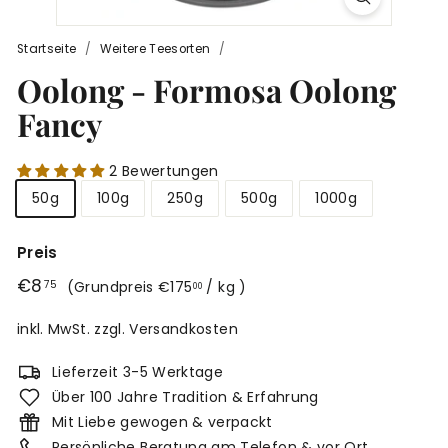
r
g
Startseite
/
Weitere Teesorten
/
Oolong - Formosa Oolong
Fancy
2 Bewertungen
50g
100g
250g
500g
1000g
Preis
Normaler
€8,75
€8
€175,00
75
(
Grundpreis
€175
/ kg
)
00
Preis
inkl. MwSt. zzgl.
Versandkosten
Lieferzeit 3-5 Werktage
Über 100 Jahre Tradition & Erfahrung
Mit Liebe gewogen & verpackt
Persönliche Beratung am Telefon & vor Ort